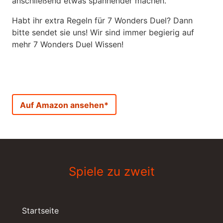
anschließend etwas spannender machen.
Habt ihr extra Regeln für
7 Wonders Duel
? Dann
bitte sendet sie uns! Wir sind immer begierig auf
mehr
7 Wonders Duel
Wissen!
Auf Amazon ansehen*
Spiele zu zweit
Startseite