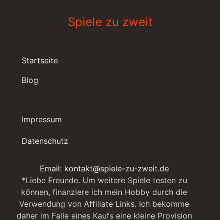
Spiele zu zweit
Startseite
Blog
Impressum
Datenschutz
Email: kontakt@spiele-zu-zweit.de
*Liebe Freunde. Um weitere Spiele testen zu
können, finanziere ich mein Hobby durch die
Verwendung von Affiliate Links. Ich bekomme
daher im Falle eines Kaufs eine kleine Provision