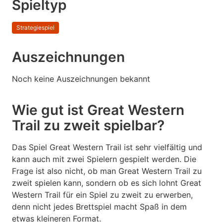
Spieltyp
Strategiespiel
Auszeichnungen
Noch keine Auszeichnungen bekannt
Wie gut ist
Great Western
Trail
zu zweit spielbar?
Das Spiel
Great Western Trail
ist sehr vielfältig
und
kann auch
mit zwei Spielern gespielt werden. Die
Frage ist also nicht, ob man
Great Western Trail
zu
zweit spielen kann, sondern ob es sich lohnt
Great
Western Trail
für ein Spiel zu zweit zu erwerben,
denn nicht jedes Brettspiel macht Spaß in dem
etwas kleineren Format.