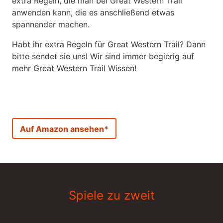
extra Regeln, die man bei
Great Western Trail
anwenden kann, die es anschließend etwas
spannender machen.
Habt ihr extra Regeln für
Great Western Trail
? Dann
bitte sendet sie uns! Wir sind immer begierig auf
mehr
Great Western Trail
Wissen!
Auf Amazon ansehen*
Spiele zu zweit