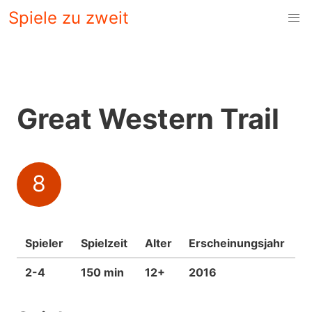
Spiele zu zweit
Great Western Trail
8
Spieler
Spielzeit
Alter
Erscheinungsjahr
2
-
4
150
min
12
+
2016