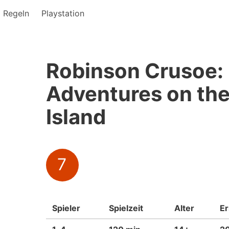
Regeln
Playstation
Robinson Crusoe:
Adventures on th
Island
7
Spieler
Spielzeit
Alter
Er