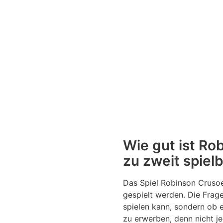
Wie gut ist
Rob
zu zweit spiel
Das Spiel
Robinson Crusoe
gespielt werden. Die Frage
spielen kann, sondern ob 
zu erwerben, denn nicht j