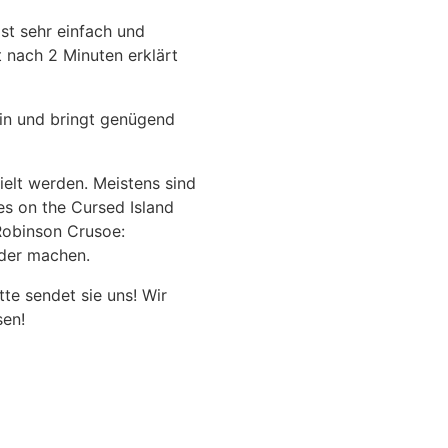
st sehr einfach und
t nach 2 Minuten erklärt
ein und bringt genügend
pielt werden. Meistens sind
es on the Cursed Island
Robinson Crusoe:
der machen.
tte sendet sie uns! Wir
en!