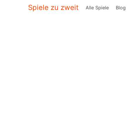
Spiele zu zweit
Alle Spiele
Blog