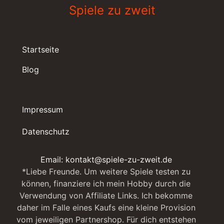
Spiele zu zweit
Startseite
Blog
Impressum
Datenschutz
Email: kontakt@spiele-zu-zweit.de
*Liebe Freunde. Um weitere Spiele testen zu
können, finanziere ich mein Hobby durch die
Verwendung von Affiliate Links. Ich bekomme
daher im Falle eines Kaufs eine kleine Provision
vom jeweiligen Partnershop. Für dich entstehen