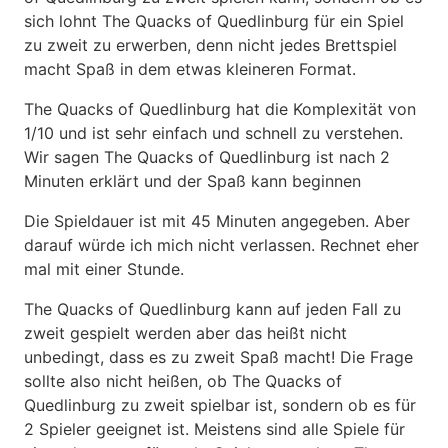
sich lohnt
The Quacks of Quedlinburg
für ein Spiel
zu zweit zu erwerben, denn nicht jedes Brettspiel
macht Spaß in dem etwas kleineren Format.
The Quacks of Quedlinburg hat die Komplexität von
1/10 und ist sehr einfach und schnell zu verstehen.
Wir sagen The Quacks of Quedlinburg ist nach 2
Minuten erklärt und der Spaß kann beginnen
Die Spieldauer ist mit 45 Minuten angegeben. Aber
darauf würde ich mich nicht verlassen. Rechnet eher
mal mit einer Stunde.
The Quacks of Quedlinburg kann auf jeden Fall zu
zweit gespielt werden aber das heißt nicht
unbedingt, dass es zu zweit Spaß macht! Die Frage
sollte also nicht heißen, ob The Quacks of
Quedlinburg zu zweit spielbar ist, sondern ob es für
2 Spieler geeignet ist. Meistens sind alle Spiele für