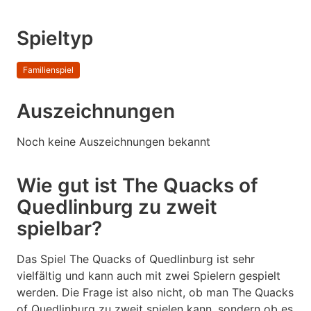
Spieltyp
Familienspiel
Auszeichnungen
Noch keine Auszeichnungen bekannt
Wie gut ist
The Quacks of
Quedlinburg
zu zweit
spielbar?
Das Spiel
The Quacks of Quedlinburg
ist sehr
vielfältig
und kann auch
mit zwei Spielern gespielt
werden. Die Frage ist also nicht, ob man
The Quacks
of Quedlinburg
zu zweit spielen kann, sondern ob es